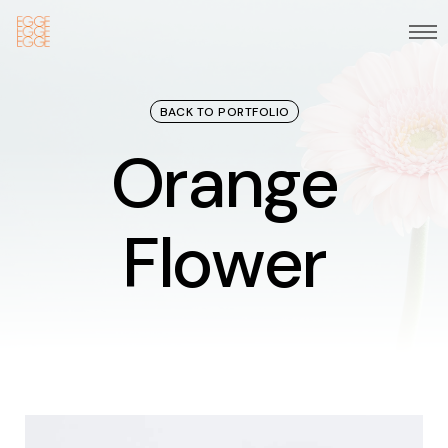
BACK TO PORTFOLIO
Orange
O
r
a
n
g
e
F
l
o
w
e
r